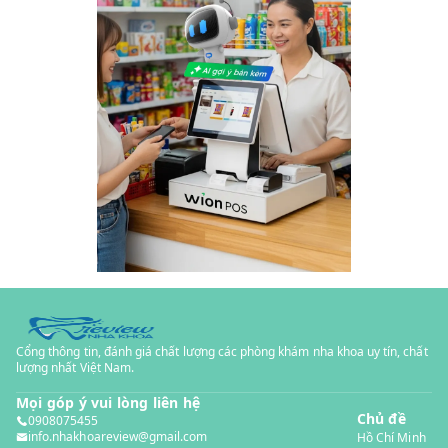
Cổng thông tin, đánh giá chất lượng các phòng khám nha khoa uy tín, chất
lượng nhất Việt Nam.
Mọi góp ý vui lòng liên hệ
Chủ đề
0908075455
info.nhakhoareview@gmail.com
Hồ Chí Minh