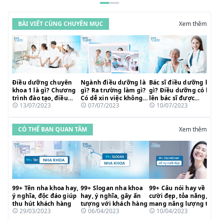
BÀI VIẾT CÙNG CHUYÊN MỤC
Xem thêm
Điều dưỡng chuyên
Ngành điều dưỡng là
Bác sĩ điều dưỡng là
khoa 1 là gì? Chương
gì? Ra trường làm gì?
gì? Điều dưỡng có học
trình đào tạo, điều
Có dễ xin việc không?
lên bác sĩ được
13/07/2023
07/07/2023
10/07/2023
kiện học và cơ hội
Cơ hội nghề nghiệp
không?
phát triển
CÓ THỂ BẠN QUAN TÂM
Xem thêm
99+ Tên nha khoa hay,
99+ Slogan nha khoa
99+ Câu nói hay về nụ
ý nghĩa, độc đáo giúp
hay, ý nghĩa, gây ấn
cười đẹp, tỏa nắng,
thu hút khách hàng
tượng với khách hàng
mang năng lượng tích
29/03/2023
06/04/2023
10/04/2023
cực