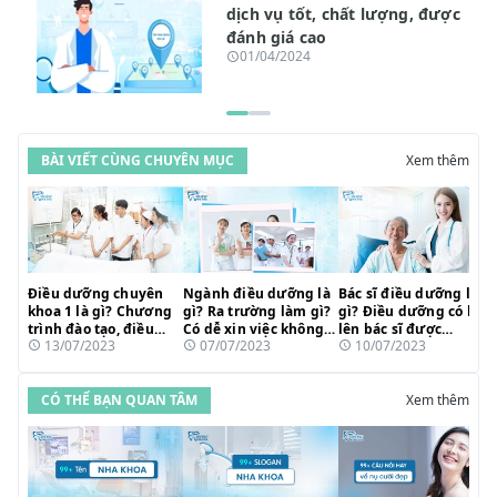
dịch vụ tốt, chất lượng, được
đánh giá cao
01/04/2024
BÀI VIẾT CÙNG CHUYÊN MỤC
Xem thêm
Điều dưỡng chuyên
Ngành điều dưỡng là
Bác sĩ điều dưỡng là
khoa 1 là gì? Chương
gì? Ra trường làm gì?
gì? Điều dưỡng có học
trình đào tạo, điều
Có dễ xin việc không?
lên bác sĩ được
13/07/2023
07/07/2023
10/07/2023
kiện học và cơ hội
Cơ hội nghề nghiệp
không?
phát triển
CÓ THỂ BẠN QUAN TÂM
Xem thêm