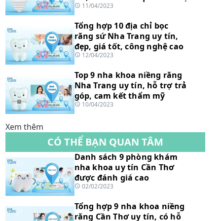
11/04/2023
Tổng hợp 10 địa chỉ bọc
răng sứ Nha Trang uy tín,
đẹp, giá tốt, công nghệ cao
12/04/2023
Top 9 nha khoa niềng răng
Nha Trang uy tín, hỗ trợ trả
góp, cam kết thẩm mỹ
10/04/2023
Xem thêm
CÓ THỂ BẠN QUAN TÂM
Danh sách 9 phòng khám
nha khoa uy tín Cần Thơ
được đánh giá cao
02/02/2023
Tổng hợp 9 nha khoa niềng
răng Cần Thơ uy tín, có hỗ