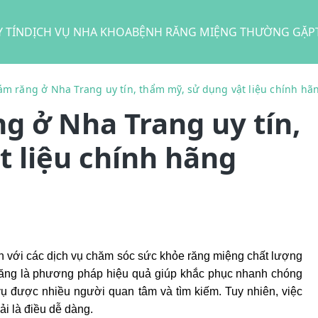
 TÍN
DỊCH VỤ NHA KHOA
BỆNH RĂNG MIỆNG THƯỜNG GẶP
ám răng ở Nha Trang uy tín, thẩm mỹ, sử dụng vật liệu chính hã
g ở Nha Trang uy tín,
t liệu chính hãng
n với các dịch vụ chăm sóc sức khỏe răng miệng chất lượng 
răng là phương pháp hiệu quả giúp khắc phục nhanh chóng 
 vụ được nhiều người quan tâm và tìm kiếm. Tuy nhiên, việc 
i là điều dễ dàng. 