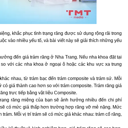
ệng, khắc phục tình trạng răng được sử dụng rộng rãi trong 
ộc vào nhiều yếu tố, và bài viết này sẽ giải thích những yếu 
h hưởng đến giá trám răng ở Nha Trang. Nếu nha khoa đặt tại 
 so với các nha khoa ở ngoại ô hoặc các khu vực xa trung 
g khác nhau, từ trám bạc đến trám composite và trám sứ. Mỗi 
sứ có giá thành cao hơn so với trám composite. Trám răng giá 
ăng trực tiếp bằng vật liệu Composite. 
trạng răng miệng của bạn sẽ ảnh hưởng nhiều đến chi phí 
 sẽ có mức giá thấp hơn trường hợp răng vỡ mẻ nặng. Mức 
 trám. Mỗi vị trí trám sẽ có mức giá khác nhau: trám cổ răng, 