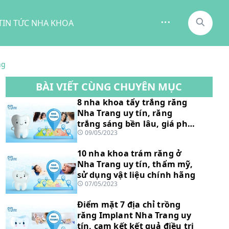
TIN TỨC NHA KHOA
ng
BÀI VIẾT CÙNG CHUYÊN MỤC
8 nha khoa tẩy trắng răng
Nha Trang uy tín, răng
trắng sáng bền lâu, giá phải
09/05/2023
chăng
10 nha khoa trám răng ở
Nha Trang uy tín, thẩm mỹ,
sử dụng vật liệu chính hãng
07/05/2023
Điểm mặt 7 địa chỉ trồng
răng Implant Nha Trang uy
tín, cam kết kết quả điều trị