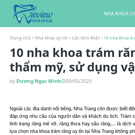
NHA KHOA UY
Trang chủ
Nha khoa uy tín
Các tỉnh khác
10 nha khoa tr
10 nha khoa trám răn
thẩm mỹ, sử dụng vậ
by
Dương Ngọc Minh
09/05/2023
Ngoài các địa danh nổi tiếng, Nha Trang còn được biết đế
đáp ứng nhu cầu của người dân và khách du lịch. Trám 
tình trạng răng mẻ vỡ, răng thưa hay sâu răng,... là dịch
lựa chọn nha khoa trám răng uy tín tại Nha Trang không phả