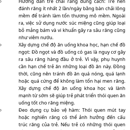
Hướng dẫn trẻ chải răng đúng cách: Trẻ nên
đánh răng ít nhất 2 lần/ngày bằng bàn chải lông
mềm để tránh làm tổn thương mô mềm. Ngoài
ra, việc sử dụng nước súc miệng cũng giúp loại
bỏ mảng bám và vi khuẩn gây ra sâu răng cũng
như viêm nướu.
Xây dựng chế độ ăn uống khoa học, hạn chế đồ
ngọt: Đồ ngọt và đồ uống có gas là nguy cơ gây
ra sâu răng hàng đầu ở trẻ. Vì vậy, phụ huynh
cần hạn chế trẻ ăn những loại đồ ăn này. Đồng
thời, cũng nên tránh đồ ăn quá nóng, quá lạnh
hoặc quá cứng để không làm tổn hại men răng.
Xây dựng chế độ ăn uống khoa học và lành
mạnh từ sớm sẽ giúp trẻ phát triển thói quen ăn
uống tốt cho răng miệng.
Đeo dụng cụ bảo vệ hàm: Thói quen mút tay
hoặc nghiến răng có thể ảnh hưởng đến cấu
trúc răng của trẻ. Nếu trẻ có những thói quen