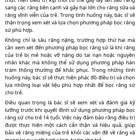
thực hiện điều trị kịp thời có thể gây lây lan sâu răng
sang các răng bên cạnh và gây hại lớn cho răng sữa và
răng vĩnh viễn của trẻ. Trong tình huống này, bác sĩ sẽ
thận trọng xem xét và lựa chọn phương pháp bọc răng
sứ phù hợp.
Không chỉ là sâu răng nặng, trường hợp thứ hai mà
cần xem xét đến phương pháp bọc răng sứ là khi răng
của trẻ bị mẻ hoặc vỡ nặng do tai nạn hoặc nguyên
nhân khác mà không thể sử dụng phương pháp hàn
trám thông thường để khắc phục. Trong những tình
huống này, bác sĩ sẽ thực hiện phác đồ điều trị và chọn
lựa những loại vật liệu phù hợp nhất để bọc răng sứ
cho trẻ.
Điều quan trọng là bác sĩ sẽ xem xét và đánh giá kỹ
lưỡng trước khi quyết định sử dụng phương pháp bọc
răng sứ cho trẻ 14 tuổi. Việc này đảm bảo rằng điều trị
được thực hiện một cách cẩn thận và hiệu quả, giúp
bảo vệ răng miệng của trẻ khỏi các vấn đề về răng và