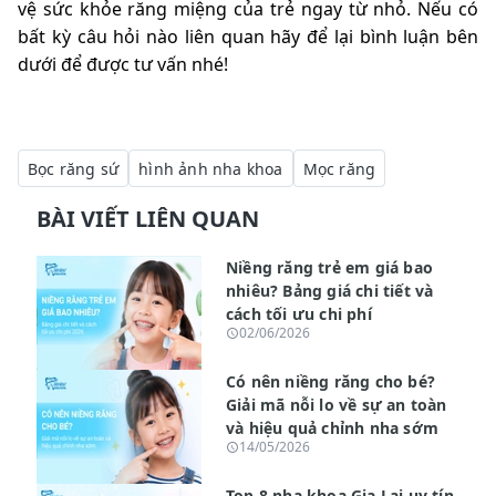
vệ sức khỏe răng miệng của trẻ ngay từ nhỏ. Nếu có
bất kỳ câu hỏi nào liên quan hãy để lại bình luận bên
dưới để được tư vấn nhé!
Bọc răng sứ
hình ảnh nha khoa
Mọc răng
BÀI VIẾT LIÊN QUAN
Niềng răng trẻ em giá bao
nhiêu? Bảng giá chi tiết và
cách tối ưu chi phí
02/06/2026
Có nên niềng răng cho bé?
Giải mã nỗi lo về sự an toàn
và hiệu quả chỉnh nha sớm
14/05/2026
Top 8 nha khoa Gia Lai uy tín,