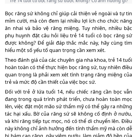
Trẻ 14 tuổi có bọc răng sứ được không? Có ảnh hưởng gì?
Bọc răng sứ không chỉ giúp cải thiện vẻ ngoài và tự tin
mỉm cười, mà còn đem lại nhiều lợi ích cho chức năng
ăn nhai và bảo vệ răng miệng. Tuy nhiên, nhiều bậc
phụ huynh đặt câu hỏi liệu trẻ 14 tuổi có bọc răng sứ
được không? Để giải đáp thắc mắc này, hãy cùng tìm
hiểu một số yếu tố quan trọng cần xem xét.
Theo đánh giá của các chuyên gia nha khoa, trẻ 14 tuổi
hoàn toàn có thể thực hiện bọc răng sứ, tuy nhiên điều
quan trọng là phải xem xét tình trạng răng miệng của
trẻ và mức độ cần thiết của việc bọc sứ.
Đối với trẻ ở lứa tuổi 14, nếu chiếc răng cần bọc vẫn
đang trong quá trình phát triển, chưa hoàn toàn mọc
lên, việc đặt một mão sứ thẩm mỹ có thể gây ra những
tác hại xấu. Bờ của răng sứ sẽ không cố định ở nướu,
và khi răng tiếp tục mọc, nó có thể di chuyển lên. Điều
này không chỉ ảnh hưởng đến tính thẩm mỹ mà còn dễ
bị bám cao răng, gây viêm nướu, làm giảm độ bền của