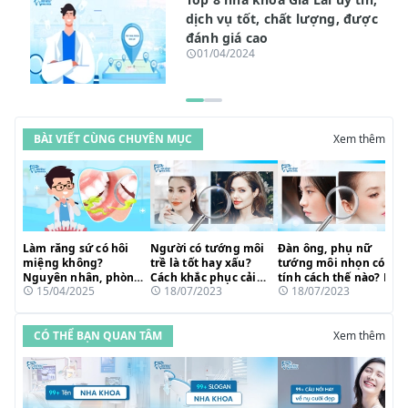
dịch vụ tốt, chất lượng, được
đánh giá cao
01/04/2024
BÀI VIẾT CÙNG CHUYÊN MỤC
Xem thêm
Làm răng sứ có hôi
Người có tướng môi
Đàn ông, phụ nữ
miệng không?
trề là tốt hay xấu?
tướng môi nhọn có
Nguyên nhân, phòng
Cách khắc phục cải
tính cách thế nào? Bật
15/04/2025
18/07/2023
18/07/2023
ngừa và cách điều trị
vận đổi mệnh ra sao?
mí cách thay đổi vận
dứt điểm
mệnh
CÓ THỂ BẠN QUAN TÂM
Xem thêm