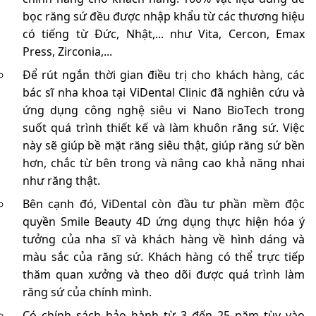
bọc răng sứ đều được nhập khẩu từ các thương hiệu
có tiếng từ Đức, Nhật,... như Vita, Cercon, Emax
Press, Zirconia,...
Để rút ngắn thời gian điều trị cho khách hàng, các
bác sĩ nha khoa tại ViDental Clinic đã nghiên cứu và
ứng dụng công nghệ siêu vi Nano BioTech trong
suốt quá trình thiết kế và làm khuôn răng sứ. Việc
này sẽ giúp bề mặt răng siêu thật, giúp răng sứ bền
hơn, chắc từ bên trong và nâng cao khả năng nhai
như răng thật.
Bên cạnh đó, ViDental còn đầu tư phần mềm độc
quyền Smile Beauty 4D ứng dụng thực hiện hóa ý
tưởng của nha sĩ và khách hàng về hình dáng và
màu sắc của răng sứ. Khách hàng có thể trực tiếp
thăm quan xưởng và theo dõi được quá trình làm
răng sứ của chính mình.
Có chính sách bảo hành từ 3 đến 25 năm tùy vào