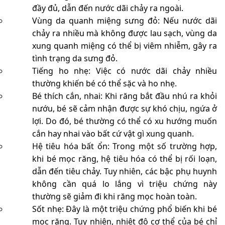
đầy đủ, dẫn đến nước dãi chảy ra ngoài.
Vùng da quanh miệng sưng đỏ: Nếu nước dãi
chảy ra nhiều mà không được lau sạch, vùng da
xung quanh miệng có thể bị viêm nhiễm, gây ra
tình trạng da sưng đỏ.
Tiếng ho nhẹ: Việc có nước dãi chảy nhiều
thường khiến bé có thể sặc và ho nhẹ.
Bé thích cắn, nhai: Khi răng bắt đầu nhú ra khỏi
nướu, bé sẽ cảm nhận được sự khó chịu, ngứa ở
lợi. Do đó, bé thường có thể có xu hướng muốn
cắn hay nhai vào bất cứ vật gì xung quanh.
Hệ tiêu hóa bất ổn: Trong một số trường hợp,
khi bé mọc răng, hệ tiêu hóa có thể bị rối loạn,
dẫn đến tiêu chảy. Tuy nhiên, các bậc phụ huynh
không cần quá lo lắng vì triệu chứng này
thường sẽ giảm đi khi răng mọc hoàn toàn.
Sốt nhẹ: Đây là một triệu chứng phổ biến khi bé
mọc răng. Tuy nhiên, nhiệt độ cơ thể của bé chỉ