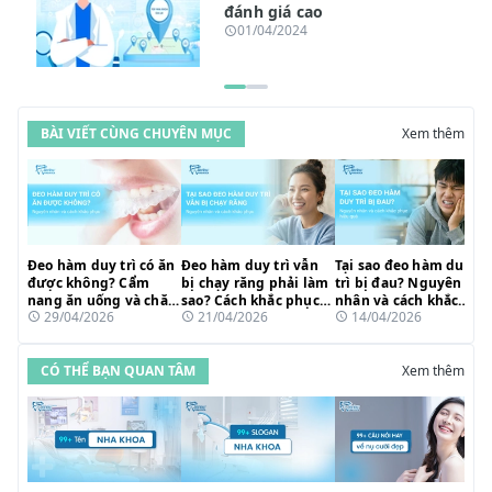
đánh giá cao
01/04/2024
BÀI VIẾT CÙNG CHUYÊN MỤC
Xem thêm
Đeo hàm duy trì có ăn
Đeo hàm duy trì vẫn
Tại sao đeo hàm duy
được không? Cẩm
bị chạy răng phải làm
trì bị đau? Nguyên
nang ăn uống và chăm
sao? Cách khắc phục
nhân và cách khắc
29/04/2026
21/04/2026
14/04/2026
sóc sau niềng hiệu
nhanh chóng
phục hiệu quả
quả
CÓ THỂ BẠN QUAN TÂM
Xem thêm