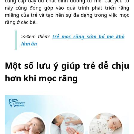
cung cấp đầy đủ chất dinh dưỡng từ mẹ. Các yếu tố
này cùng đóng góp vào quá trình phát triển răng
miệng của trẻ và tạo nên sự đa dạng trong việc mọc
răng ở các bé.
>>Xem thêm:
trẻ mọc răng sớm bố mẹ khó
làm ăn
Một số lưu ý giúp trẻ dễ chịu
hơn khi mọc răng