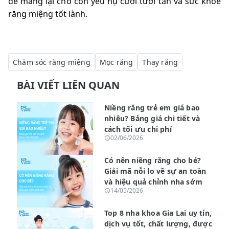
để mang lại cho con yêu nụ cười tươi tắn và sức khỏe
răng miệng tốt lành.
Chăm sóc răng miệng
Mọc răng
Thay răng
BÀI VIẾT LIÊN QUAN
Niềng răng trẻ em giá bao
nhiêu? Bảng giá chi tiết và
cách tối ưu chi phí
02/06/2026
Có nên niềng răng cho bé?
Giải mã nỗi lo về sự an toàn
và hiệu quả chỉnh nha sớm
14/05/2026
Top 8 nha khoa Gia Lai uy tín,
dịch vụ tốt, chất lượng, được