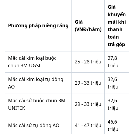
Giá
khuyến
Giá
mãi khi
Phương pháp niềng răng
(VNĐ/hàm)
thanh
toán
trả góp
Mắc cài kim loại buộc
27,8
25 - 28 triệu
chun 3M UGSL
triệu
Mắc cài kim loại tự động
32,6
29 - 33 triệu
AO
triệu
Mắc cài sứ buộc chun 3M
32,6
29 - 33 triệu
UNITEK
triệu
46,6
Mắc cài sứ tự động AO
41 - 47 triệu
triệu