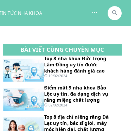
TIN TỨC NHA KHOA
BÀI VIẾT CÙNG CHUYÊN MỤC
Top 8 nha khoa Đức Trọng
Lâm Đồng uy tín được
khách hàng đánh giá cao
19/02/2024
Điểm mặt 9 nha khoa Bảo
Lộc uy tín, đa dạng dịch vụ
răng miệng chất lượng
02/02/2024
Top 8 địa chỉ niềng răng Đà
Lạt uy tín, bác sĩ giỏi, máy
móc hiện đại, chất lượng