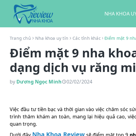
NHA KHOA UY
Trang chủ
Nha khoa uy tín
Các tỉnh khác
Điểm mặt 9 nha
Điểm mặt 9 nha khoa 
dạng dịch vụ răng m
by
Dương Ngọc Minh
02/02/2024
Việc đầu tư tiền bạc và thời gian vào việc chăm sóc 
trình thăm khám an toàn, mang lại hiệu quả cao, vi
quan trọng.
Nha Khoa Review
Dưới đây
sẽ điểm mặt top 9
ph