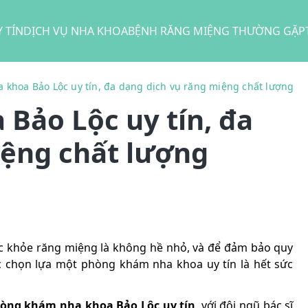
 TÍN
DỊCH VỤ NHA KHOA
BỆNH RĂNG MIỆNG THƯỜNG GẶP
 khoa Bảo Lộc uy tín, đa dạng dịch vụ răng miệng chất lượng
Bảo Lộc uy tín, đa
iệng chất lượng
sức khỏe răng miệng là không hề nhỏ, và để đảm bảo quy
ệc chọn lựa một phòng khám nha khoa uy tín là hết sức
òng khám nha khoa Bảo Lộc uy tín
, với đội ngũ bác sĩ