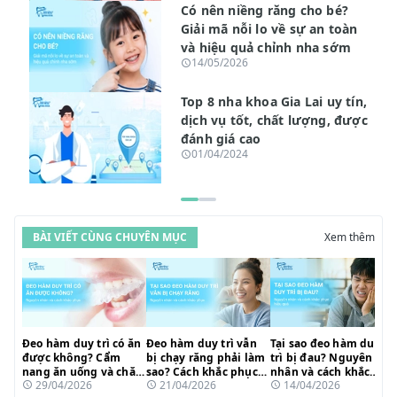
Có nên niềng răng cho bé?
Giải mã nỗi lo về sự an toàn
và hiệu quả chỉnh nha sớm
14/05/2026
Top 8 nha khoa Gia Lai uy tín,
dịch vụ tốt, chất lượng, được
đánh giá cao
01/04/2024
BÀI VIẾT CÙNG CHUYÊN MỤC
Xem thêm
Đeo hàm duy trì có ăn
Đeo hàm duy trì vẫn
Tại sao đeo hàm duy
được không? Cẩm
bị chạy răng phải làm
trì bị đau? Nguyên
nang ăn uống và chăm
sao? Cách khắc phục
nhân và cách khắc
29/04/2026
21/04/2026
14/04/2026
sóc sau niềng hiệu
nhanh chóng
phục hiệu quả