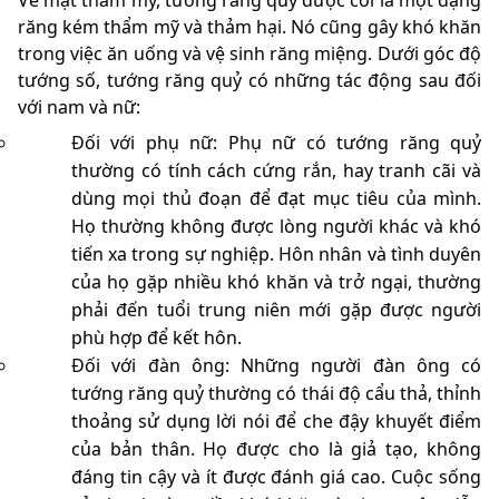
Về mặt thẩm mỹ, tướng răng quỷ được coi là một dạng
răng kém thẩm mỹ và thảm hại. Nó cũng gây khó khăn
trong việc ăn uống và vệ sinh răng miệng. Dưới góc độ
tướng số, tướng răng quỷ có những tác động sau đối
với nam và nữ:
Đối với phụ nữ: Phụ nữ có tướng răng quỷ
thường có tính cách cứng rắn, hay tranh cãi và
dùng mọi thủ đoạn để đạt mục tiêu của mình.
Họ thường không được lòng người khác và khó
tiến xa trong sự nghiệp. Hôn nhân và tình duyên
của họ gặp nhiều khó khăn và trở ngại, thường
phải đến tuổi trung niên mới gặp được người
phù hợp để kết hôn.
Đối với đàn ông: Những người đàn ông có
tướng răng quỷ thường có thái độ cẩu thả, thỉnh
thoảng sử dụng lời nói để che đậy khuyết điểm
của bản thân. Họ được cho là giả tạo, không
đáng tin cậy và ít được đánh giá cao. Cuộc sống