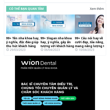
quả
CÓ THỂ BẠN QUAN TÂM
Xem thêm
99+ Tên nha khoa hay,
99+ Slogan nha khoa
99+ Câu nói hay về nụ
ý nghĩa, độc đáo giúp
hay, ý nghĩa, gây ấn
cười đẹp, tỏa nắng,
thu hút khách hàng
tượng với khách hàng
mang năng lượng tích
29/03/2023
06/04/2023
10/04/2023
cực