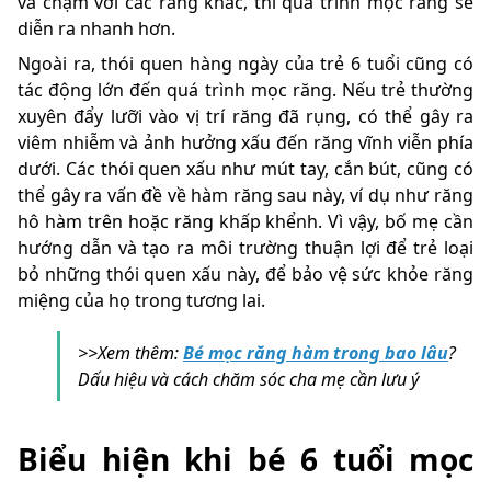
va chạm với các răng khác, thì quá trình mọc răng sẽ
diễn ra nhanh hơn.
Ngoài ra, thói quen hàng ngày của trẻ 6 tuổi cũng có
tác động lớn đến quá trình mọc răng. Nếu trẻ thường
xuyên đẩy lưỡi vào vị trí răng đã rụng, có thể gây ra
viêm nhiễm và ảnh hưởng xấu đến răng vĩnh viễn phía
dưới. Các thói quen xấu như mút tay, cắn bút, cũng có
thể gây ra vấn đề về hàm răng sau này, ví dụ như răng
hô hàm trên hoặc răng khấp khểnh. Vì vậy, bố mẹ cần
hướng dẫn và tạo ra môi trường thuận lợi để trẻ loại
bỏ những thói quen xấu này, để bảo vệ sức khỏe răng
miệng của họ trong tương lai.
>>Xem thêm:
Bé mọc răng hàm trong bao lâu
?
Dấu hiệu và cách chăm sóc cha mẹ cần lưu ý
Biểu hiện khi bé 6 tuổi mọc