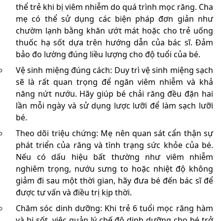
thể trẻ khi bị viêm nhiễm do quá trình mọc răng. Cha
mẹ có thể sử dụng các biện pháp đơn giản như
chườm lạnh bằng khăn ướt mát hoặc cho trẻ uống
thuốc hạ sốt dựa trên hướng dẫn của bác sĩ. Đảm
bảo đo lường đúng liều lượng cho độ tuổi của bé.
Vệ sinh miệng đúng cách: Duy trì vệ sinh miệng sạch
sẽ là rất quan trọng để ngăn viêm nhiễm và khả
năng nứt nướu. Hãy giúp bé chải răng đều đặn hai
lần mỗi ngày và sử dụng lược lưỡi để làm sạch lưỡi
bé.
Theo dõi triệu chứng: Mẹ nên quan sát cẩn thận sự
phát triển của răng và tình trạng sức khỏe của bé.
Nếu có dấu hiệu bất thường như viêm nhiễm
nghiêm trọng, nướu sưng to hoặc nhiệt độ không
giảm đi sau một thời gian, hãy đưa bé đến bác sĩ để
được tư vấn và điều trị kịp thời.
Chăm sóc dinh dưỡng: Khi trẻ 6 tuổi mọc răng hàm
và bị sốt, việc quản lý chế độ dinh dưỡng cho bé trở