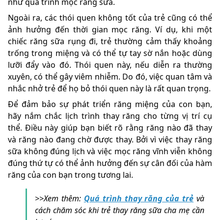
như quá trình mọc răng sữa.
Ngoài ra, các thói quen không tốt của trẻ cũng có thể
ảnh hưởng đến thời gian mọc răng. Ví dụ, khi một
chiếc răng sữa rụng đi, trẻ thường cảm thấy khoảng
trống trong miệng và có thể tự tay sờ nắn hoặc dùng
lưỡi đẩy vào đó. Thói quen này, nếu diễn ra thường
xuyên, có thể gây viêm nhiễm. Do đó, việc quan tâm và
nhắc nhở trẻ để họ bỏ thói quen này là rất quan trọng.
Để đảm bảo sự phát triển răng miệng của con bạn,
hãy nắm chắc lịch trình thay răng cho từng vị trí cụ
thể. Điều này giúp bạn biết rõ rằng răng nào đã thay
và răng nào đang chờ được thay. Bởi vì việc thay răng
sữa không đúng lịch và việc mọc răng vĩnh viễn không
đúng thứ tự có thể ảnh hưởng đến sự cân đối của hàm
răng của con bạn trong tương lai.
>>Xem thêm:
Quá trình thay răng của trẻ
và
cách chăm sóc khi trẻ thay răng sữa cha mẹ cần