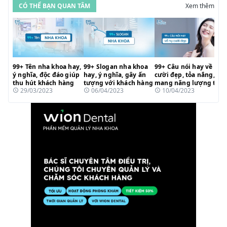
CÓ THỂ BẠN QUAN TÂM
Xem thêm
99+ Tên nha khoa hay,
99+ Slogan nha khoa
99+ Câu nói hay về nụ
ý nghĩa, độc đáo giúp
hay, ý nghĩa, gây ấn
cười đẹp, tỏa nắng,
thu hút khách hàng
tượng với khách hàng
mang năng lượng tích
29/03/2023
06/04/2023
10/04/2023
cực