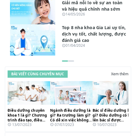
Giải mã nỗi lo về sự an toàn
và hiệu quả chỉnh nha sớm
14/05/2026
Top 8 nha khoa Gia Lai uy tín,
dịch vụ tốt, chất lượng, được
đánh giá cao
01/04/2024
BÀI VIẾT CÙNG CHUYÊN MỤC
Xem thêm
Điều dưỡng chuyên
Ngành điều dưỡng là
Bác sĩ điều dưỡng là
khoa 1 là gì? Chương
gì? Ra trường làm gì?
gì? Điều dưỡng có học
trình đào tạo, điều
Có dễ xin việc không?
lên bác sĩ được
13/07/2023
07/07/2023
10/07/2023
kiện học và cơ hội
Cơ hội nghề nghiệp
không?
phát triển