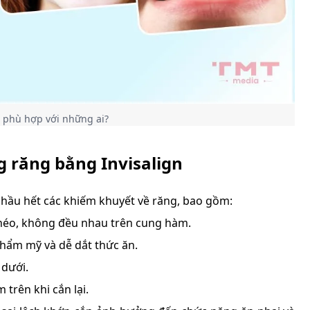
n phù hợp với những ai?
g răng bằng Invisalign
o hầu hết các khiếm khuyết về răng, bao gồm:
héo, không đều nhau trên cung hàm.
thẩm mỹ và dễ dắt thức ăn.
 dưới.
rên khi cắn lại.