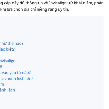
g cấp đầy đủ thông tin về Invisalign: từ khái niệm, phân
khi lựa chọn địa chỉ niềng răng uy tín.
 như thế nào?
đặc biệt?
nvisalign
kỹ
c vào yếu tố nào?
giá chênh lệch lớn?
Nam
hênh lệch