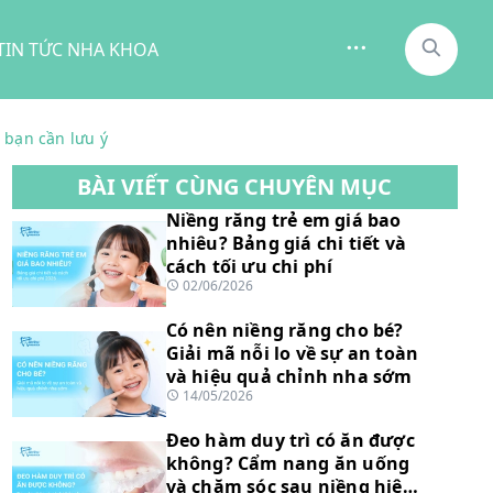
TIN TỨC NHA KHOA
n bạn cần lưu ý
BÀI VIẾT CÙNG CHUYÊN MỤC
Niềng răng trẻ em giá bao
nhiêu? Bảng giá chi tiết và
cách tối ưu chi phí
02/06/2026
Có nên niềng răng cho bé?
Giải mã nỗi lo về sự an toàn
và hiệu quả chỉnh nha sớm
14/05/2026
Đeo hàm duy trì có ăn được
không? Cẩm nang ăn uống
và chăm sóc sau niềng hiệu