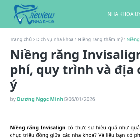
NHA KHOA UY
Trang chủ
Dịch vụ nha khoa
Niềng răng thẩm mỹ
Niềng 
Niềng răng Invisalign 
phí, quy trình và địa
ý
by
Dương Ngọc Minh
06/01/2026
Niềng răng Invisalign
có thực sự hiệu quả như quảng
chục triệu đồng giữa các nha khoa? Và liệu bạn có 