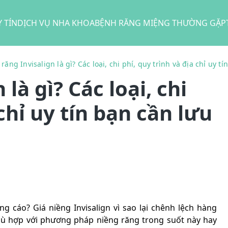
 TÍN
DỊCH VỤ NHA KHOA
BỆNH RĂNG MIỆNG THƯỜNG GẶP
răng Invisalign là gì? Các loại, chi phí, quy trình và địa chỉ uy tí
là gì? Các loại, chi
 chỉ uy tín bạn cần lưu
 cáo? Giá niềng Invisalign vì sao lại chênh lệch hàng
phù hợp với phương pháp niềng răng trong suốt này hay