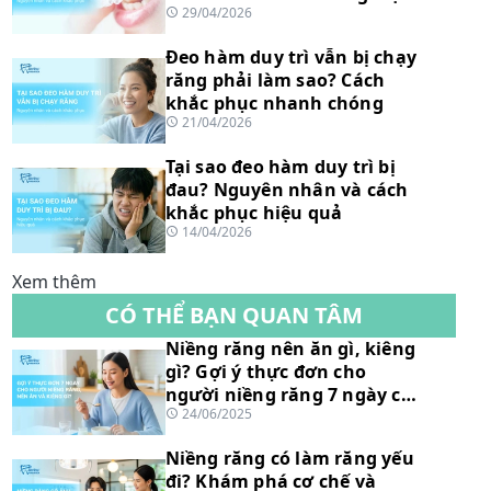
29/04/2026
quả
Đeo hàm duy trì vẫn bị chạy
răng phải làm sao? Cách
khắc phục nhanh chóng
21/04/2026
Tại sao đeo hàm duy trì bị
đau? Nguyên nhân và cách
khắc phục hiệu quả
14/04/2026
Xem thêm
CÓ THỂ BẠN QUAN TÂM
Niềng răng nên ăn gì, kiêng
gì? Gợi ý thực đơn cho
người niềng răng 7 ngày chi
24/06/2025
tiết
Niềng răng có làm răng yếu
đi? Khám phá cơ chế và