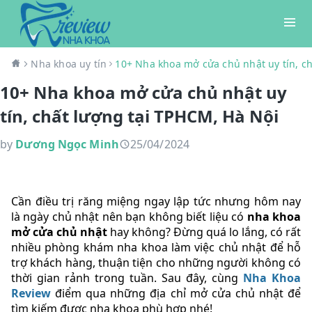
Nha khoa uy tín
10+ Nha khoa mở cửa chủ nhật uy tín, c
10+ Nha khoa mở cửa chủ nhật uy
tín, chất lượng tại TPHCM, Hà Nội
by
Dương Ngọc Minh
25/04/2024
Cần điều trị răng miệng ngay lập tức nhưng hôm nay
là ngày chủ nhật nên bạn không biết liệu có
nha khoa
mở cửa chủ nhật
hay không? Đừng quá lo lắng, có rất
nhiều phòng khám nha khoa làm việc chủ nhật để hỗ
trợ khách hàng, thuận tiện cho những người không có
thời gian rảnh trong tuần. Sau đây, cùng
Nha Khoa
Review
điểm qua những địa chỉ mở cửa chủ nhật để
tìm kiếm được nha khoa phù hợp nhé!