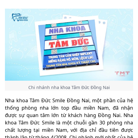
Chi nhánh nha khoa Tâm Đức Đồng Nai
Nha khoa Tâm Đức Smile Đồng Nai, một phần của hệ
thống phòng nha lớn top đầu miền Nam, đã nhận
được sự quan tâm lớn từ khách hàng Đồng Nai. Nha
khoa Tâm Đức Smile là một chuỗi gần 30 phòng nha
chất lượng tại miền Nam, với địa chỉ đầu tiên được
thành lập từ tháng 4/2008. Chi nhánh mới nhất của hệ