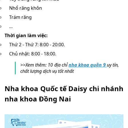
Nhổ răng khôn
Trám răng
…
Thời gian làm việc:
Thứ 2 - Thứ 7: 8:00 - 20:00.
Chủ nhật: 8:00 - 18:00.
>>Xem thêm: 10 địa chỉ
nha khoa quận 9
uy tín,
chất lượng dịch vụ tốt nhất
Nha khoa Quốc tế Daisy chi nhánh
nha khoa Đồng Nai