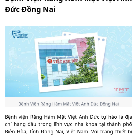
Đức Đồng Nai
Bệnh Viện Răng Hàm Mặt Việt Anh Đức Đồng Nai
Bệnh viện Răng Hàm Mặt Việt Anh Đức tự hào là địa
chỉ hàng đầu trong lĩnh vực nha khoa tại thành phố
Biên Hòa, tỉnh Đồng Nai, Việt Nam. Với trang thiết bị