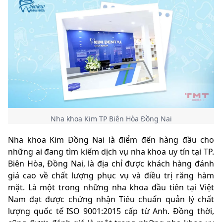
Nha khoa Kim TP Biên Hòa Đồng Nai
Nha khoa Kim Đồng Nai là điểm đến hàng đầu cho
những ai đang tìm kiếm dịch vụ nha khoa uy tín tại TP.
Biên Hòa, Đồng Nai, là địa chỉ được khách hàng đánh
giá cao về chất lượng phục vụ và điều trị răng hàm
mặt. Là một trong những nha khoa đầu tiên tại Việt
Nam đạt được chứng nhận Tiêu chuẩn quản lý chất
lượng quốc tế ISO 9001:2015 cấp từ Anh. Đồng thời,