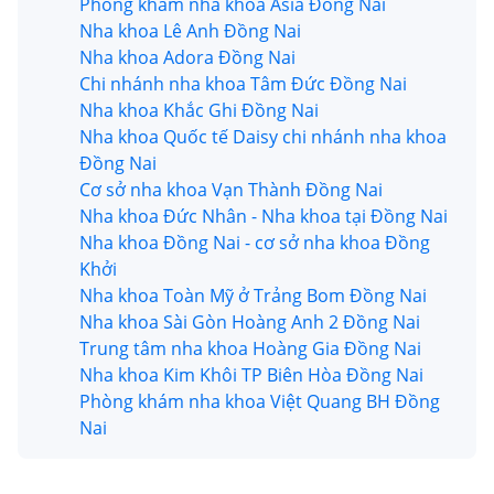
Phòng khám nha khoa Asia Đồng Nai
Nha khoa Lê Anh Đồng Nai
Nha khoa Adora Đồng Nai
Chi nhánh nha khoa Tâm Đức Đồng Nai
Nha khoa Khắc Ghi Đồng Nai
Nha khoa Quốc tế Daisy chi nhánh nha khoa
Đồng Nai
Cơ sở nha khoa Vạn Thành Đồng Nai
Nha khoa Đức Nhân - Nha khoa tại Đồng Nai
Nha khoa Đồng Nai - cơ sở nha khoa Đồng
Khởi
Nha khoa Toàn Mỹ ở Trảng Bom Đồng Nai
Nha khoa Sài Gòn Hoàng Anh 2 Đồng Nai
Trung tâm nha khoa Hoàng Gia Đồng Nai
Nha khoa Kim Khôi TP Biên Hòa Đồng Nai
Phòng khám nha khoa Việt Quang BH Đồng
Nai