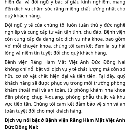
hiện đại và đội ngũ y bác sĩ giàu kinh nghiệm, mang
đến dịch vụ chăm sóc răng miệng chất lượng nhất cho
quý khách hàng.
Đội ngũ y tế của chúng tôi luôn tuân thủ y đức nghề
nghiệp và cung cấp tư vấn tận tình, chu đáo. Bệnh viện
còn cung cấp đa dạng các dịch vụ nha khoa, bao gồm
Với mỗi chuyên khoa, chúng tôi cam kết đem lại sự hài
lòng và niềm tin tuyệt đối cho quý khách hàng.
Bệnh viện Răng Hàm Mặt Việt Anh Đức Đồng Nai
không chỉ nổi bật với dịch vụ y tế chất lượng mà còn sở
hữu cơ sở vật chất hiện đại và tiên tiến. Tại đây, quý
khách hàng sẽ được phục vụ trong môi trường phòng
khám thoải mái và an toàn, từ phòng khám nha khoa
đến phòng chụp X-quang, phòng phẫu thuật và khu
vực tiếp tân. Chúng tôi cam kết đảm bảo vệ sinh và an
toàn tuyệt đối cho mọi khách hàng.
Dịch vụ nổi bật ở Bệnh viện Răng Hàm Mặt Việt Anh
Đức Đồng Nai: