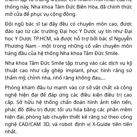
thống này, Nha khoa Tâm Đức Biên Hòa, đã chính thức
mở cửa để phục vụ cộng đồng.
Đội ngũ bác sĩ tại đây đều có chuyên môn cao, được
đào tạo từ các trường Đại học Y Dược uy tín như Đại
học Y Dược TP.HCM, và được hỗ trợ bởi bác sĩ Nguyễn
Phương Nam - một trong những cố vấn chuyên môn
hàng đầu của hệ thống Nha khoa Tâm Đức Smile.
Nha khoa Tâm Đức Smile tập trung vào các dịch vụ kỹ
thuật cao như cấy ghép implant, phục hình răng sứ
thẩm mỹ, chỉnh nha, nhổ răng không đau,...
Phòng khám đầu tư mạnh vào cơ sở vật chất và công
nghệ hiện đại để đáp ứng các điều kiện điều trị cao
cấp. Sở hữu hệ thống chẩn đoán hình ảnh tiên tiến,
phác đồ điều trị được tối ưu hóa bằng các phần mềm
hiện đại, phòng lab chuyên thiết kế răng sứ theo công
nghệ CAD/CAM 3D, và robot định vị X-Guide tiên tiến
nhất.