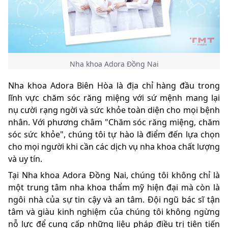
Nha khoa Adora Đồng Nai
Nha khoa Adora Biên Hòa là địa chỉ hàng đầu trong
lĩnh vực chăm sóc răng miệng với sứ mệnh mang lại
nụ cười rạng ngời và sức khỏe toàn diện cho mọi bệnh
nhân. Với phương châm "Chăm sóc răng miệng, chăm
sóc sức khỏe", chúng tôi tự hào là điểm đến lựa chọn
cho mọi người khi cần các dịch vụ nha khoa chất lượng
và uy tín.
Tại Nha khoa Adora Đồng Nai, chúng tôi không chỉ là
một trung tâm nha khoa thẩm mỹ hiện đại mà còn là
ngôi nhà của sự tin cậy và an tâm. Đội ngũ bác sĩ tận
tâm và giàu kinh nghiệm của chúng tôi không ngừng
nỗ lực để cung cấp những liệu pháp điều trị tiên tiến