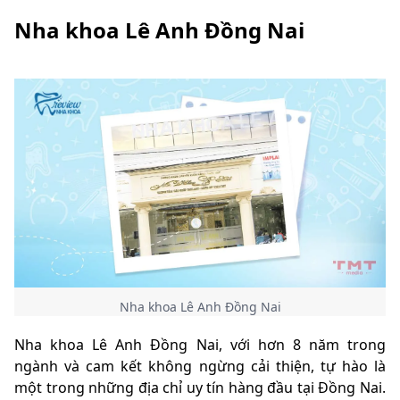
Nha khoa Lê Anh Đồng Nai
Nha khoa Lê Anh Đồng Nai
Nha khoa Lê Anh Đồng Nai, với hơn 8 năm trong
ngành và cam kết không ngừng cải thiện, tự hào là
một trong những địa chỉ uy tín hàng đầu tại Đồng Nai.