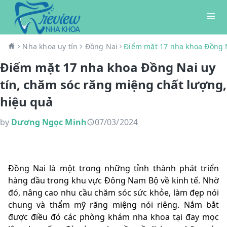
Nha khoa uy tín
Đồng Nai
Điểm mặt 17 nha khoa Đồng N
Điểm mặt 17 nha khoa Đồng Nai uy
tín, chăm sóc răng miệng chất lượng,
hiệu quả
by
Dương Ngọc Minh
07/03/2024
Đồng Nai là một trong những tỉnh thành phát triển
hàng đầu trong khu vực Đông Nam Bộ về kinh tế. Nhờ
đó, nâng cao nhu cầu chăm sóc sức khỏe, làm đẹp nói
chung và thẩm mỹ răng miệng nói riêng. Nắm bắt
được điều đó các phòng khám nha khoa tại đay mọc