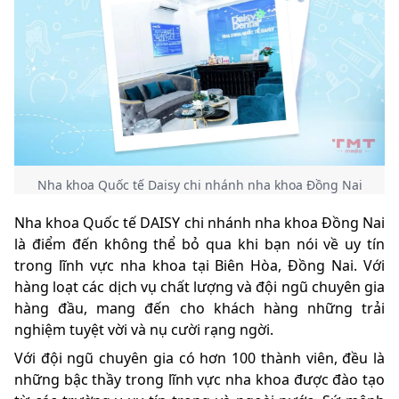
Nha khoa Quốc tế Daisy chi nhánh nha khoa Đồng Nai
Nha khoa Quốc tế DAISY chi nhánh nha khoa Đồng Nai
là điểm đến không thể bỏ qua khi bạn nói về uy tín
trong lĩnh vực nha khoa tại Biên Hòa, Đồng Nai. Với
hàng loạt các dịch vụ chất lượng và đội ngũ chuyên gia
hàng đầu, mang đến cho khách hàng những trải
nghiệm tuyệt vời và nụ cười rạng ngời.
Với đội ngũ chuyên gia có hơn 100 thành viên, đều là
những bậc thầy trong lĩnh vực nha khoa được đào tạo