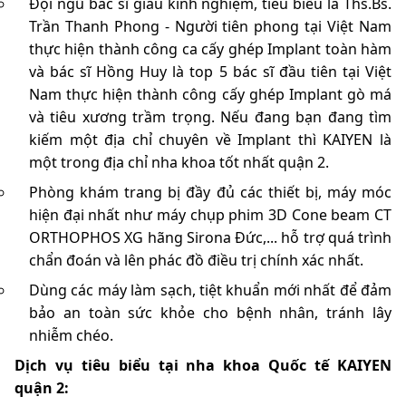
Đội ngũ bác sĩ giàu kinh nghiệm, tiêu biểu là Ths.Bs.
Trần Thanh Phong - Người tiên phong tại Việt Nam
thực hiện thành công ca cấy ghép Implant toàn hàm
và bác sĩ Hồng Huy là top 5 bác sĩ đầu tiên tại Việt
Nam thực hiện thành công cấy ghép Implant gò má
và tiêu xương trầm trọng. Nếu đang bạn đang tìm
kiếm một địa chỉ chuyên về Implant thì KAIYEN là
một trong địa chỉ nha khoa tốt nhất quận 2.
Phòng khám trang bị đầy đủ các thiết bị, máy móc
hiện đại nhất như máy chụp phim 3D Cone beam CT
ORTHOPHOS XG hãng Sirona Đức,... hỗ trợ quá trình
chẩn đoán và lên phác đồ điều trị chính xác nhất.
Dùng các máy làm sạch, tiệt khuẩn mới nhất để đảm
bảo an toàn sức khỏe cho bệnh nhân, tránh lây
nhiễm chéo.
Dịch vụ tiêu biểu tại nha khoa Quốc tế KAIYEN
quận 2: