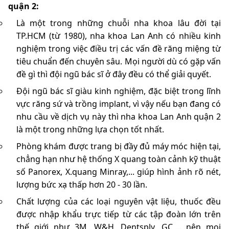
quận 2:
Là một trong những chuỗi nha khoa lâu đời tại
TP.HCM (từ 1980), nha khoa Lan Anh có nhiều kinh
nghiệm trong việc điều trị các vấn đề răng miệng từ
tiêu chuẩn đến chuyên sâu. Mọi người dù có gặp vấn
đề gì thì đội ngũ bác sĩ ở đây đều có thể giải quyết.
Đội ngũ bác sĩ giàu kinh nghiệm, đặc biệt trong lĩnh
vực răng sứ và trồng implant, vì vậy nếu bạn đang có
nhu cầu về dịch vụ này thì nha khoa Lan Anh quận 2
là một trong những lựa chọn tốt nhất.
Phòng khám được trang bị đầy đủ máy móc hiện tại,
chẳng hạn như hệ thống X quang toàn cảnh kỹ thuật
số Panorex, X.quang Minray,... giúp hình ảnh rõ nét,
lượng bức xạ thấp hơn 20 - 30 lần.
Chất lượng của các loại nguyên vật liệu, thuốc đều
được nhập khẩu trực tiếp từ các tập đoàn lớn trên
thế giới như 3M, W&H, Dentsply, GC,... nên mọi