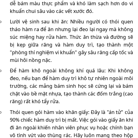
dễ bám màu thực phẩm và khó làm sạch hơn do vi
khuẩn chui sâu vào các vết xước đó.
Lười vệ sinh sau khi ăn: Nhiều người có thói quen
tháo hàm ra để ăn nhưng lại đeo lại ngay mà không
súc miệng hay rửa hàm. Thức ăn thừa và đường sẽ
bị kẹp giữa răng và hàm duy trì, tạo thành một
"phòng thí nghiệm vi khuẩn" gây sâu răng cấp tốc và
mùi hôi nồng nặc.
Để hàm khô ngoài không khí quá lâu: Khi không
đeo, nếu bạn để hàm duy trì khô tự nhiên ngoài môi
trường, các mảng bám sinh học sẽ cứng lại và bám
chặt vào bề mặt nhựa, tạo thành các đốm trắng (cao
răng) rất khó tẩy rửa.
Thói quen gói hàm vào khăn giấy: Đây là "án tử" của
90% chiếc hàm duy trì bị mất. Việc gói vào giấy ăn khi
đi ăn ngoài khiến nhân viên phục vụ hoặc chính bạn
vô tình vứt vào thùng rác. Hãy luôn mang theo hộp