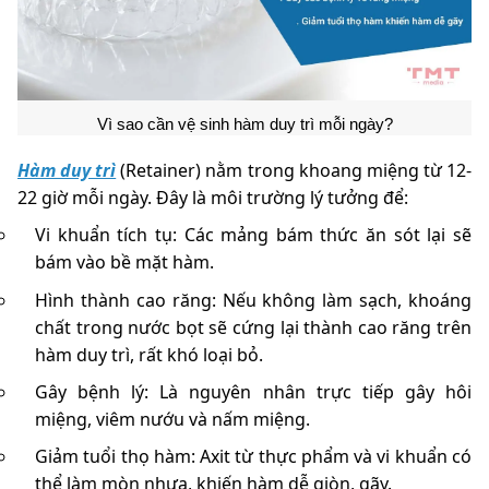
Vì sao cần vệ sinh hàm duy trì mỗi ngày?
Hàm duy trì
(Retainer) nằm trong khoang miệng từ 12-
22 giờ mỗi ngày. Đây là môi trường lý tưởng để:
Vi khuẩn tích tụ: Các mảng bám thức ăn sót lại sẽ
bám vào bề mặt hàm.
Hình thành cao răng: Nếu không làm sạch, khoáng
chất trong nước bọt sẽ cứng lại thành cao răng trên
hàm duy trì, rất khó loại bỏ.
Gây bệnh lý: Là nguyên nhân trực tiếp gây hôi
miệng, viêm nướu và nấm miệng.
Giảm tuổi thọ hàm: Axit từ thực phẩm và vi khuẩn có
thể làm mòn nhựa, khiến hàm dễ giòn, gãy.