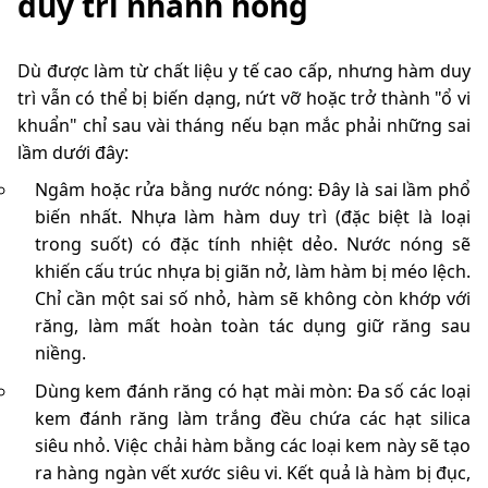
duy trì nhanh hỏng
Dù được làm từ chất liệu y tế cao cấp, nhưng hàm duy
trì vẫn có thể bị biến dạng, nứt vỡ hoặc trở thành "ổ vi
khuẩn" chỉ sau vài tháng nếu bạn mắc phải những sai
lầm dưới đây:
Ngâm hoặc rửa bằng nước nóng: Đây là sai lầm phổ
biến nhất. Nhựa làm hàm duy trì (đặc biệt là loại
trong suốt) có đặc tính nhiệt dẻo. Nước nóng sẽ
khiến cấu trúc nhựa bị giãn nở, làm hàm bị méo lệch.
Chỉ cần một sai số nhỏ, hàm sẽ không còn khớp với
răng, làm mất hoàn toàn tác dụng giữ răng sau
niềng.
Dùng kem đánh răng có hạt mài mòn: Đa số các loại
kem đánh răng làm trắng đều chứa các hạt silica
siêu nhỏ. Việc chải hàm bằng các loại kem này sẽ tạo
ra hàng ngàn vết xước siêu vi. Kết quả là hàm bị đục,