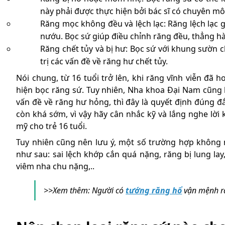
này phải được thực hiện bởi bác sĩ có chuyên mô
Răng mọc không đều và lệch lạc: Răng lệch lạc g
nướu. Bọc sứ giúp điều chỉnh răng đều, thẳng h
Răng chết tủy và bị hư: Bọc sứ với khung sườn 
trị các vấn đề về răng hư chết tủy.
Nói chung, từ 16 tuổi trở lên, khi răng vĩnh viễn đã 
hiện bọc răng sứ. Tuy nhiên, Nha khoa Đại Nam cũng kh
vấn đề về răng hư hỏng, thì đây là quyết định đúng đ
còn khá sớm, vì vậy hãy cân nhắc kỹ và lắng nghe lời
mỹ cho trẻ 16 tuổi.
Tuy nhiên cũng nên lưu ý, một số trường hợp không 
như sau: sai lệch khớp cắn quá nặng, răng bị lung lay
viêm nha chu nặng,..
>>Xem thêm: Người có
tướng răng hổ
vận mệnh ra