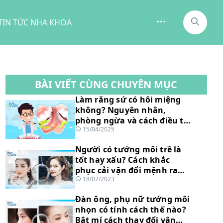
TIN TỨC NHA KHOA
BÀI VIẾT CÙNG CHUYÊN MỤC
Làm răng sứ có hôi miệng
không? Nguyên nhân,
phòng ngừa và cách điều trị
15/04/2025
dứt điểm
Người có tướng môi trề là
tốt hay xấu? Cách khắc
phục cải vận đổi mệnh ra
18/07/2023
sao?
Đàn ông, phụ nữ tướng môi
nhọn có tính cách thế nào?
Bật mí cách thay đổi vận