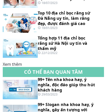
18/07/2023
mệnh
Top 10 địa chỉ bọc răng sứ
Đà Nẵng uy tín, làm răng
đẹp, được đánh giá cao
18/01/2023
Tổng hợp 11 địa chỉ bọc
răng sứ Hà Nội uy tín và
thẩm mỹ
22/12/2022
Xem thêm
CÓ THỂ BẠN QUAN TÂM
99+ Tên nha khoa hay, ý
nghĩa, độc đáo giúp thu hút
khách hàng
29/03/2023
99+ Slogan nha khoa hay, ý
nghĩa, gây ấn tượng với