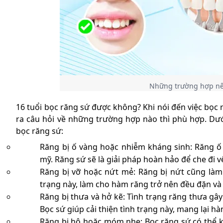
Những trường hợp nên
16 tuổi bọc răng sứ được không? Khi nói đến việc bọc 
ra câu hỏi về những trường hợp nào thì phù hợp. Dướ
bọc răng sứ:
Răng bị ố vàng hoặc nhiễm kháng sinh: Răng ố 
mỹ. Răng sứ sẽ là giải pháp hoàn hảo để che đi v
Răng bị vỡ hoặc nứt mẻ: Răng bị nứt cũng làm
trạng này, làm cho hàm răng trở nên đều đặn và
Răng bị thưa và hở kẽ: Tình trạng răng thưa gây
Bọc sứ giúp cải thiện tình trạng này, mang lại h
Răng bị hô hoặc móm nhẹ: Bọc răng sứ có thể 