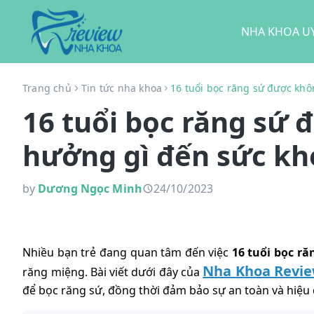
NHA KHOA UY
Trang chủ
Tin tức nha khoa
16 tuổi bọc răng sứ được kh
16 tuổi bọc răng sứ
hưởng gì đến sức kh
by
Dương Ngọc Minh
24/10/2023
Nhiều bạn trẻ đang quan tâm đến việc
16 tuổi bọc r
Nha Khoa Revi
răng miệng. Bài viết dưới đây của
để bọc răng sứ, đồng thời đảm bảo sự an toàn và hiệu 