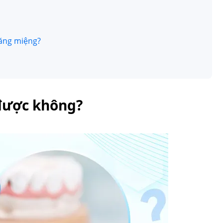
răng miệng?
 được không?