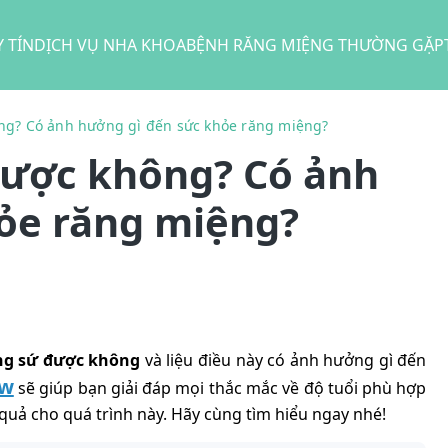
 TÍN
DỊCH VỤ NHA KHOA
BỆNH RĂNG MIỆNG THƯỜNG GẶP
ông? Có ảnh hưởng gì đến sức khỏe răng miệng?
 được không? Có ảnh
ỏe răng miệng?
ăng sứ được không
và liệu điều này có ảnh hưởng gì đến
ew
sẽ giúp bạn giải đáp mọi thắc mắc về độ tuổi phù hợp
quả cho quá trình này. Hãy cùng tìm hiểu ngay nhé!