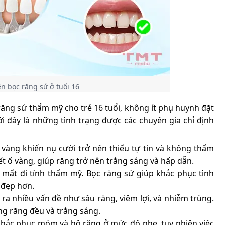
 bọc răng sứ ở tuổi 16
răng sứ thẩm mỹ cho trẻ 16 tuổi, không ít phụ huynh đặt
i đây là những tình trạng được các chuyên gia chỉ định
vàng khiến nụ cười trở nên thiếu tự tin và không thẩm
ết ố vàng, giúp răng trở nên trắng sáng và hấp dẫn.
 mất đi tính thẩm mỹ. Bọc răng sứ giúp khắc phục tình
 đẹp hơn.
 ra nhiều vấn đề như sâu răng, viêm lợi, và nhiễm trùng.
àng răng đều và trắng sáng.
khắc phục móm và hô răng ở mức độ nhẹ, tuy nhiên việc