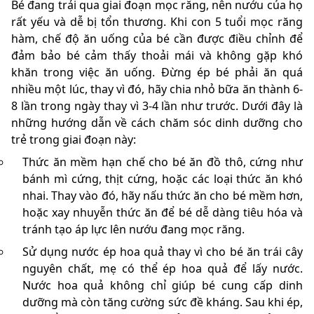
Bé đang trải qua giai đoạn mọc răng, nên nướu của họ
rất yếu và dễ bị tổn thương. Khi con 5 tuổi mọc răng
hàm, chế độ ăn uống của bé cần được điều chỉnh để
đảm bảo bé cảm thấy thoải mái và không gặp khó
khăn trong việc ăn uống. Đừng ép bé phải ăn quá
nhiều một lúc, thay vì đó, hãy chia nhỏ bữa ăn thành 6-
8 lần trong ngày thay vì 3-4 lần như trước. Dưới đây là
những hướng dẫn về cách chăm sóc dinh dưỡng cho
trẻ trong giai đoạn này:
Thức ăn mềm hạn chế cho bé ăn đồ thô, cứng như
bánh mì cứng, thịt cứng, hoặc các loại thức ăn khó
nhai. Thay vào đó, hãy nấu thức ăn cho bé mềm hơn,
hoặc xay nhuyễn thức ăn để bé dễ dàng tiêu hóa và
tránh tạo áp lực lên nướu đang mọc răng.
Sử dụng nước ép hoa quả thay vì cho bé ăn trái cây
nguyên chất, mẹ có thể ép hoa quả để lấy nước.
Nước hoa quả không chỉ giúp bé cung cấp dinh
dưỡng mà còn tăng cường sức đề kháng. Sau khi ép,