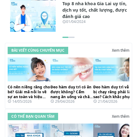
Top 8 nha khoa Gia Lai uy tín,
dịch vụ tốt, chất lượng, được
đánh giá cao
01/04/2024
BÀI VIẾT CÙNG CHUYÊN MỤC
Xem thêm
Có nên niềng răng cho
Đeo hàm duy trì có ăn
Đeo hàm duy trì vẫn
bé? Giải mã nỗi lo về
được không? Cẩm
bị chạy răng phải làm
sự an toàn và hiệu
nang ăn uống và chăm
sao? Cách khắc phục
14/05/2026
29/04/2026
21/04/2026
quả chỉnh nha sớm
sóc sau niềng hiệu
nhanh chóng
quả
CÓ THỂ BẠN QUAN TÂM
Xem thêm