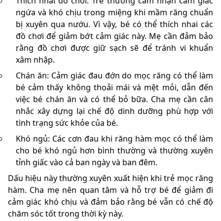
Thích nhai đồ chơi: Trẻ thường cảm nhận cảm giác
ngứa và khó chịu trong miệng khi mầm răng chuẩn
bị xuyên qua nướu. Vì vậy, bé có thể thích nhai các
đồ chơi để giảm bớt cảm giác này. Mẹ cần đảm bảo
rằng đồ chơi được giữ sạch sẽ để tránh vi khuẩn
xâm nhập.
Chán ăn: Cảm giác đau đớn do mọc răng có thể làm
bé cảm thấy không thoải mái và mệt mỏi, dẫn đến
việc bé chán ăn và có thể bỏ bữa. Cha mẹ cần cân
nhắc xây dựng lại chế độ dinh dưỡng phù hợp với
tình trạng sức khỏe của bé.
Khó ngủ: Các cơn đau khi răng hàm mọc có thể làm
cho bé khó ngủ hơn bình thường và thường xuyên
tỉnh giấc vào cả ban ngày và ban đêm.
Dấu hiệu này thường xuyên xuất hiện khi trẻ mọc răng
hàm. Cha mẹ nên quan tâm và hỗ trợ bé để giảm đi
cảm giác khó chịu và đảm bảo rằng bé vẫn có chế độ
chăm sóc tốt trong thời kỳ này.