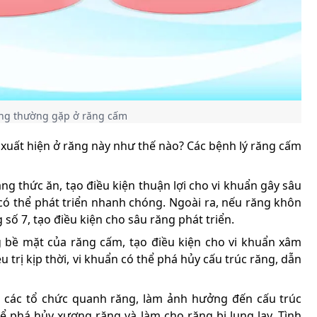
ng thường gặp ở răng cấm
 xuất hiện ở răng này như thế nào? Các bệnh lý răng cấm
g thức ăn, tạo điều kiện thuận lợi cho vi khuẩn gây sâu
có thể phát triển nhanh chóng. Ngoài ra, nếu răng khôn
số 7, tạo điều kiện cho sâu răng phát triển.
g bề mặt của răng cấm, tạo điều kiện cho vi khuẩn xâm
trị kịp thời, vi khuẩn có thể phá hủy cấu trúc răng, dẫn
a các tổ chức quanh răng, làm ảnh hưởng đến cấu trúc
ể phá hủy xương răng và làm cho răng bị lung lay. Tình