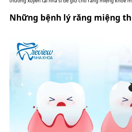
thường xuyên tại nha sĩ để giữ cho răng miệng khỏe m
Những bệnh lý răng miệng t