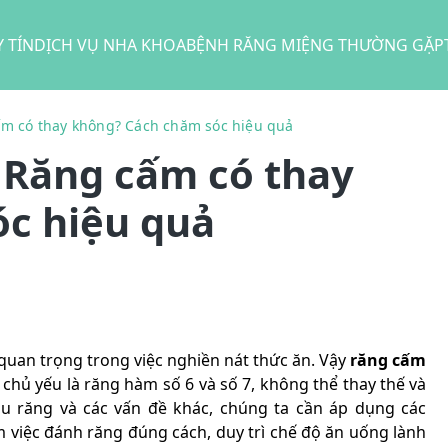
 TÍN
DỊCH VỤ NHA KHOA
BỆNH RĂNG MIỆNG THƯỜNG GẶP
ấm có thay không? Cách chăm sóc hiệu quả
? Răng cấm có thay
c hiệu quả
quan trọng trong việc nghiền nát thức ăn. Vậy
răng cấm
 chủ yếu là răng hàm số 6 và số 7, không thể thay thế và
âu răng và các vấn đề khác, chúng ta cần áp dụng các
việc đánh răng đúng cách, duy trì chế độ ăn uống lành