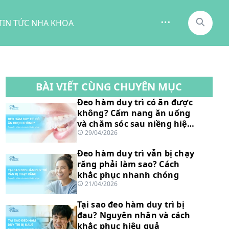
TIN TỨC NHA KHOA
BÀI VIẾT CÙNG CHUYÊN MỤC
Đeo hàm duy trì có ăn được
không? Cẩm nang ăn uống
và chăm sóc sau niềng hiệu
29/04/2026
quả
Đeo hàm duy trì vẫn bị chạy
răng phải làm sao? Cách
khắc phục nhanh chóng
21/04/2026
Tại sao đeo hàm duy trì bị
đau? Nguyên nhân và cách
khắc phục hiệu quả