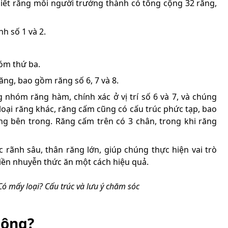
biết rằng mỗi người trưởng thành có tổng cộng 32 răng,
h số 1 và 2.
nhóm thứ ba.
ng, bao gồm răng số 6, 7 và 8.
 nhóm răng hàm, chính xác ở vị trí số 6 và 7, và chúng
loại răng khác, răng cấm cũng có cấu trúc phức tạp, bao
ng bên trong. Răng cấm trên có 3 chân, trong khi răng
 rãnh sâu, thân răng lớn, giúp chúng thực hiện vai trò
hiền nhuyễn thức ăn một cách hiệu quả.
Có mấy loại? Cấu trúc và lưu ý chăm sóc
hông?