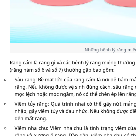
Những bệnh lý răng miệ
Răng cấm là răng gì và các bệnh lý răng miệng thường
(răng hàm số 6 và số 7) thường gặp bao gồm:
Sâu răng: Bề mặt lớn của răng cấm là nơi dễ bám mản
răng. Nếu không được vệ sinh đúng cách, sâu răng 
mọc lệch hoặc mọc ngầm, nó có thể chèn ép lên răng 
Viêm tủy răng: Quá trình nhai có thể gây nứt mản
nhập, gây viêm tủy và đau nhức. Nếu không được điều 
đến mất răng.
Viêm nha chu: Viêm nha chu là tình trạng viêm củ
răng và xương ổ răng. Dần dần, viêm nha chu có th