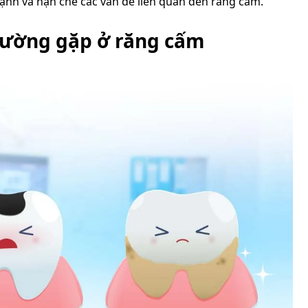
ạnh và hạn chế các vấn đề liên quan đến răng cấm.
hường gặp ở răng cấm