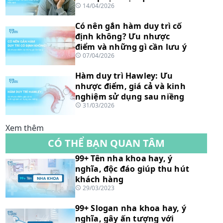
14/04/2026
Có nên gắn hàm duy trì cố
định không? Ưu nhược
điểm và những gì cần lưu ý
07/04/2026
Hàm duy trì Hawley: Ưu
nhược điểm, giá cả và kinh
nghiệm sử dụng sau niềng
31/03/2026
Xem thêm
CÓ THỂ BẠN QUAN TÂM
99+ Tên nha khoa hay, ý
nghĩa, độc đáo giúp thu hút
khách hàng
29/03/2023
99+ Slogan nha khoa hay, ý
nghĩa, gây ấn tượng với