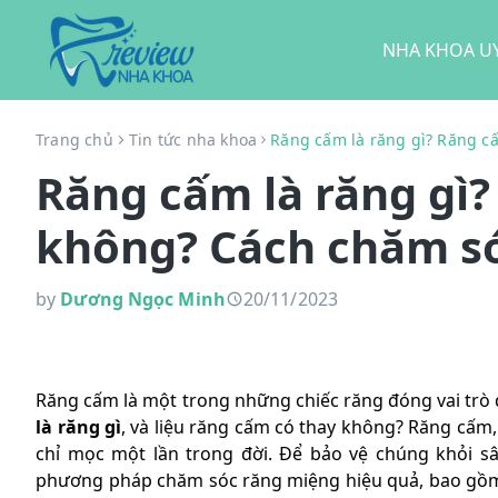
NHA KHOA UY
Trang chủ
Tin tức nha khoa
Răng cấm là răng gì? Răng c
Răng cấm là răng gì
không? Cách chăm só
by
Dương Ngọc Minh
20/11/2023
Răng cấm là một trong những chiếc răng đóng vai trò 
là răng gì
, và liệu răng cấm có thay không? Răng cấm,
chỉ mọc một lần trong đời. Để bảo vệ chúng khỏi s
phương pháp chăm sóc răng miệng hiệu quả, bao gồm 