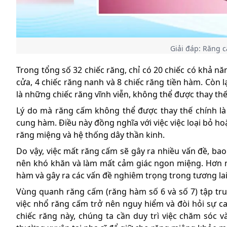
Giải đáp: Răng 
Trong tổng số 32 chiếc răng, chỉ có 20 chiếc có khả n
cửa, 4 chiếc răng nanh và 8 chiếc răng tiền hàm. Còn l
là những chiếc răng vĩnh viễn, không thể được thay thế
Lý do mà răng cấm không thể được thay thế chính là
cung hàm. Điều này đồng nghĩa với việc việc loại bỏ h
răng miệng và hệ thống dây thần kinh.
Do vậy, việc mất răng cấm sẽ gây ra nhiều vấn đề, ba
nên khó khăn và làm mất cảm giác ngon miệng. Hơn n
hàm và gây ra các vấn đề nghiêm trọng trong tương lai
Vùng quanh răng cấm (răng hàm số 6 và số 7) tập tr
việc nhổ răng cấm trở nên nguy hiểm và đòi hỏi sự c
chiếc răng này, chúng ta cần duy trì việc chăm sóc