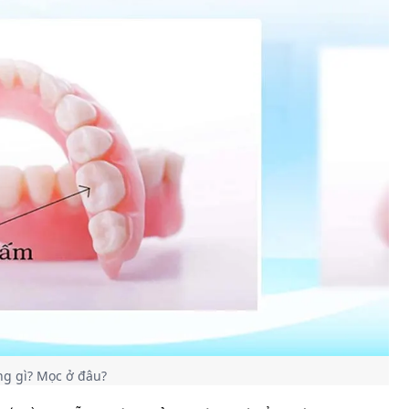
ng gì? Mọc ở đâu?