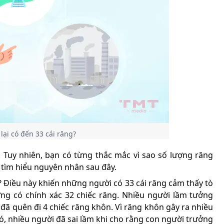
lại có đến 33 cái răng?
. Tuy nhiên, bạn có từng thắc mắc vì sao số lượng răng
 tìm hiểu nguyên nhân sau đây.
? Điều này khiến những người có 33 cái răng cảm thấy tò
ờng có chính xác 32 chiếc răng. Nhiều người lầm tưởng
 đã quên đi 4 chiếc răng khôn. Vì răng khôn gây ra nhiều
ó, nhiều người đã sai lầm khi cho rằng con người trưởng