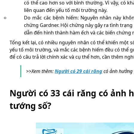
có thể cao hơn so với bình thường. Vì vậy, có k
liên quan đến yếu tố môi trường này.
Do mắc các bệnh hiếm: Nguyên nhân này khôn
chứng Gardner. Hội chứng này gây ra tình trạng
dẫn đến hình thành hàm ếch và các biến chứng 
Tổng kết lại, có nhiều nguyên nhân có thể khiến một s
yếu tố môi trường, và mắc các bệnh hiếm đều có thể g
để có câu trả lời chính xác và cụ thể hơn, cần thêm ngh
>>Xem thêm:
Người có 29 cái răng
có ảnh hưởng g
Người có 33 cái răng có ảnh 
tướng số?