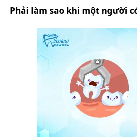
Phải làm sao khi một người có