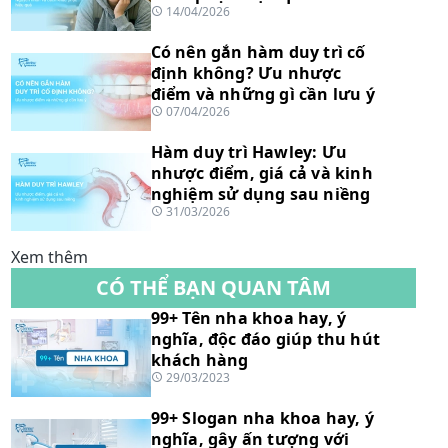
14/04/2026
Có nên gắn hàm duy trì cố
định không? Ưu nhược
điểm và những gì cần lưu ý
07/04/2026
Hàm duy trì Hawley: Ưu
nhược điểm, giá cả và kinh
nghiệm sử dụng sau niềng
31/03/2026
Xem thêm
CÓ THỂ BẠN QUAN TÂM
99+ Tên nha khoa hay, ý
nghĩa, độc đáo giúp thu hút
khách hàng
29/03/2023
99+ Slogan nha khoa hay, ý
nghĩa, gây ấn tượng với