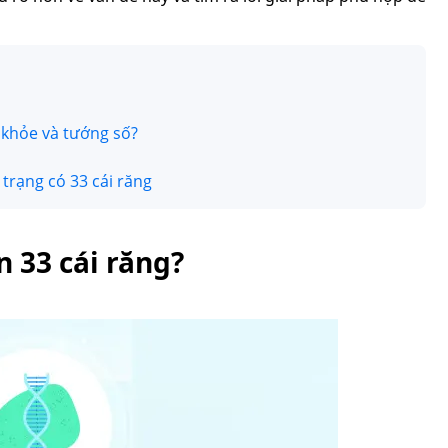
 khỏe và tướng số?
 trạng có 33 cái răng
n 33 cái răng?