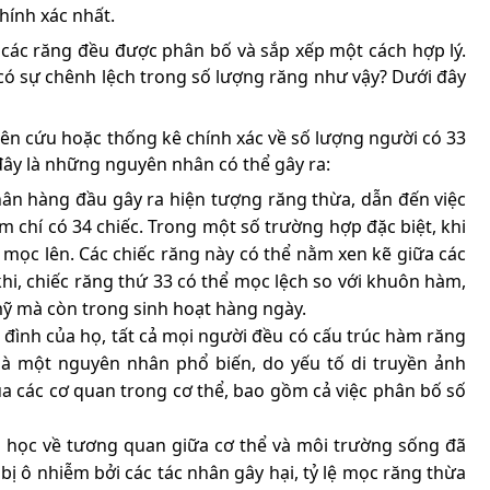
hính xác nhất.
ả các răng đều được phân bố và sắp xếp một cách hợp lý.
i có sự chênh lệch trong số lượng răng như vậy? Dưới đây
iên cứu hoặc thống kê chính xác về số lượng người có 33
 đây là những nguyên nhân có thể gây ra:
n hàng đầu gây ra hiện tượng răng thừa, dẫn đến việc
m chí có 34 chiếc. Trong một số trường hợp đặc biệt, khi
 mọc lên. Các chiếc răng này có thể nằm xen kẽ giữa các
 khi, chiếc răng thứ 33 có thể mọc lệch so với khuôn hàm,
mỹ mà còn trong sinh hoạt hàng ngày.
a đình của họ, tất cả mọi người đều có cấu trúc hàm răng
y là một nguyên nhân phổ biến, do yếu tố di truyền ảnh
ủa các cơ quan trong cơ thể, bao gồm cả việc phân bố số
a học về tương quan giữa cơ thể và môi trường sống đã
ị ô nhiễm bởi các tác nhân gây hại, tỷ lệ mọc răng thừa