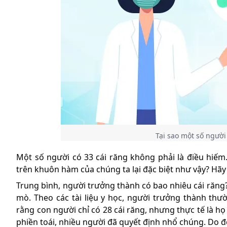
Tại sao một số người 
Một số người có 33 cái răng không phải là điều hiếm
trên khuôn hàm của chúng ta lại đặc biệt như vậy? Hãy
Trung bình, người trưởng thành có bao nhiêu cái răng
mò. Theo các tài liệu y học, người trưởng thành thư
rằng con người chỉ có 28 cái răng, nhưng thực tế là họ
phiền toái, nhiều người đã quyết định nhổ chúng. Do đ