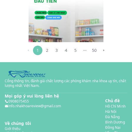
1
2
3
4
5
50
Cổng thông tin, đánh giá chất lượng các phòng khám nha khoa uy tín, chất
lượng nhất Việt Nam.
Mọi góp ý vui lòng liên hệ
Chủ đề
0908075455
info.nhakhoareview@gmail.com
Hồ Chí Minh
Hà Nội
Đà Nẵng
Bình Dương
Về chúng tôi
Đồng Nai
Giới thiệu