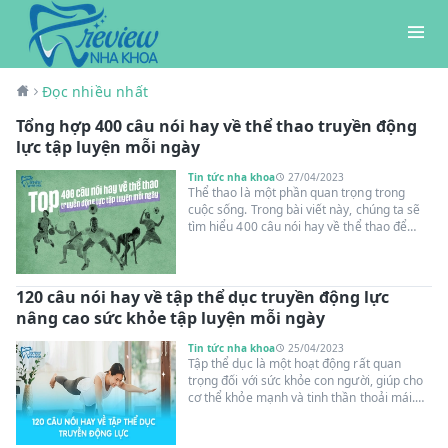
Đọc nhiều nhất
Tổng hợp 400 câu nói hay về thể thao truyền động
lực tập luyện mỗi ngày
Tin tức nha khoa
27/04/2023
Thể thao là một phần quan trọng trong
cuộc sống. Trong bài viết này, chúng ta sẽ
tìm hiểu 400 câu nói hay về thể thao để
truyền cảm hứng và động viên cho mọi
hoạt động thể thao của chúng ta. Hãy cùng
khám phá và tận hưởng niềm vui từ những
120 câu nói hay về tập thể dục truyền động lực
câu nói này.
nâng cao sức khỏe tập luyện mỗi ngày
Tin tức nha khoa
25/04/2023
Tập thể dục là một hoạt động rất quan
trọng đối với sức khỏe con người, giúp cho
cơ thể khỏe mạnh và tinh thần thoải mái.
Những câu nói hay về tập thể dục không chỉ
truyền cảm hứng mà còn giúp cho người