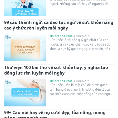
người. Những câu nói hay về ngành y tế
mang đến những thông điệp sâu sắc, đầy
tình yêu thương và sự khích lệ. Bài viết này
sẽ tổng hợp những câu nói đó để tôn vinh
99 câu thành ngữ, ca dao tục ngữ về sức khỏe nâng
những người đã cống hiến sự nghiệp y tế
cho xã hội.
cao ý thức rèn luyện mỗi ngày
Tin tức nha khoa
19/04/2023
Sức khỏe là tài sản quý giá nhất của con
người, vì vậy việc chăm sóc và bảo vệ sức
khỏe là cực kỳ quan trọng. Tuy nhiên, để có
được sức khỏe tốt thì không chỉ cần ăn
uống và vận động đúng cách mà còn cần có
ý thức rèn luyện mỗi ngày. Trong bài viết
Thư viện 100 bài thơ về sức khỏe hay, ý nghĩa tạo
này, chúng ta sẽ cùng tìm hiểu về 99 câu
thành ngữ, ca dao tục ngữ về sức khỏe,
động lực rèn luyện mỗi ngày
một kho tàng tri thức dân gian giúp ta nâng
cao ý thức và kiến thức về sức khỏe.
Tin tức nha khoa
18/04/2023
Sức khỏe luôn là một chủ đề được quan
tâm hàng đầu vì nó ảnh hưởng đến tất cả
các khía cạnh của cuộc sống của con người.
Tuy nhiên, việc duy trì một cơ thể khỏe
mạnh là một việc không hề dễ dàng. Do đó,
những bài thơ về sức khỏe dưới đây không
99+ Câu nói hay về nụ cười đẹp, tỏa nắng, mang
chỉ giúp chúng ta nhận thức được tầm quan
trọng của việc giữ gìn sức khỏe mà còn