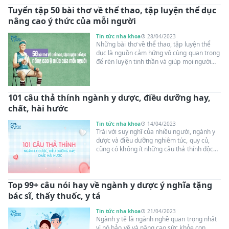
tập có động lực và niềm tin trong quá trình
Tuyển tập 50 bài thơ về thể thao, tập luyện thể dục
rèn luyện. Hãy cùng nhau khám phá và
truyền tải những câu nói ý nghĩa về tập thể
nâng cao ý thức của mỗi người
dục để cùng nhau tạo nên một cuộc sống
khỏe mạnh và hạnh phúc hơn.
Tin tức nha khoa
28/04/2023
Những bài thơ về thể thao, tập luyện thể
dục là nguồn cảm hứng vô cùng quan trọng
để rèn luyện tinh thần và giúp mọi người
vượt qua những thử thách trong cuộc sống.
Hãy tìm đến những bài thơ này để tìm thấy
động lực cho chính mình!
101 câu thả thính ngành y dược, điều dưỡng hay,
chất, hài hước
Tin tức nha khoa
14/04/2023
Trái với suy nghĩ của nhiều người, ngành y
dược và điều dưỡng nghiêm túc, quy củ,
cũng có không ít những câu thả thính độc
đáo và hài hước. Bài viết này sẽ giới thiệu
đến bạn 101 câu thả thính ngành y "chất"
giúp bạn tạo mối quan hệ tốt hơn với đồng
Top 99+ câu nói hay về ngành y dược ý nghĩa tặng
nghiệp và làm mới không khí trong công
việc. Hãy cùng khám phá và trải nghiệm
bác sĩ, thấy thuốc, y tá
những câu thả thính này nhé!
Tin tức nha khoa
21/04/2023
Ngành y tế là ngành nghề quan trọng nhất
vì nó bảo vệ và nâng cao sức khỏe con