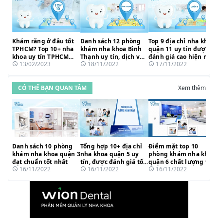
Khám răng ở đâu tốt
Danh sách 12 phòng
Top 9 địa chỉ nha khoa
TPHCM? Top 10+ nha
khám nha khoa Bình
quận 11 uy tín được
khoa uy tín TPHCM
Thạnh uy tín, dịch vụ
đánh giá cao hiện nay
13/02/2023
18/11/2022
17/11/2022
nên tham khảo
tốt nhất
CÓ THỂ BẠN QUAN TÂM
Xem thêm
Danh sách 10 phòng
Tổng hợp 10+ địa chỉ
Điểm mặt top 10
khám nha khoa quận 3
nha khoa quận 5 uy
phòng khám nha khoa
đạt chuẩn tốt nhất
tín, được đánh giá tốt
quận 6 chất lượng tốt
16/11/2022
16/11/2022
16/11/2022
nhất TP.HCM
nhất hiện nay