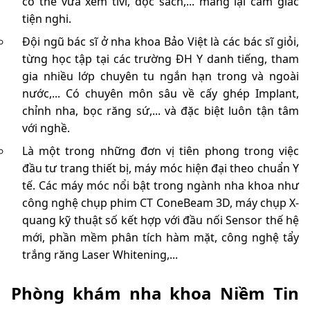
có thể vừa xem tivi, đọc sách,... mang lại cảm giác
tiện nghi.
Đội ngũ bác sĩ ở nha khoa Bảo Việt là các bác sĩ giỏi,
từng học tập tại các trường ĐH Y danh tiếng, tham
gia nhiều lớp chuyên tu ngắn hạn trong và ngoài
nước,... Có chuyên môn sâu về cấy ghép Implant,
chỉnh nha, bọc răng sứ,... và đặc biệt luôn tận tâm
với nghề.
Là một trong những đơn vị tiên phong trong việc
đầu tư trang thiết bị, máy móc hiện đại theo chuẩn Y
tế. Các máy móc nổi bật trong ngành nha khoa như
công nghệ chụp phim CT ConeBeam 3D, máy chụp X-
quang kỹ thuật số kết hợp với đầu nối Sensor thế hệ
mới, phần mềm phân tích hàm mặt, công nghệ tẩy
trắng răng Laser Whitening,...
Phòng khám nha khoa Niềm Tin